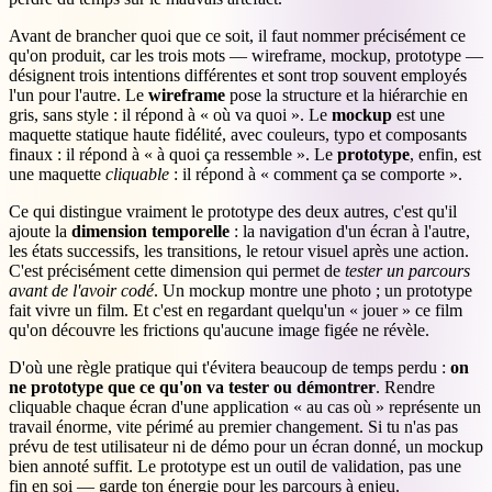
Avant de brancher quoi que ce soit, il faut nommer précisément ce
qu'on produit, car les trois mots — wireframe, mockup, prototype —
désignent trois intentions différentes et sont trop souvent employés
l'un pour l'autre. Le
wireframe
pose la structure et la hiérarchie en
gris, sans style : il répond à « où va quoi ». Le
mockup
est une
maquette statique haute fidélité, avec couleurs, typo et composants
finaux : il répond à « à quoi ça ressemble ». Le
prototype
, enfin, est
une maquette
cliquable
: il répond à « comment ça se comporte ».
Ce qui distingue vraiment le prototype des deux autres, c'est qu'il
ajoute la
dimension temporelle
: la navigation d'un écran à l'autre,
les états successifs, les transitions, le retour visuel après une action.
C'est précisément cette dimension qui permet de
tester un parcours
avant de l'avoir codé
. Un mockup montre une photo ; un prototype
fait vivre un film. Et c'est en regardant quelqu'un « jouer » ce film
qu'on découvre les frictions qu'aucune image figée ne révèle.
D'où une règle pratique qui t'évitera beaucoup de temps perdu :
on
ne prototype que ce qu'on va tester ou démontrer
. Rendre
cliquable chaque écran d'une application « au cas où » représente un
travail énorme, vite périmé au premier changement. Si tu n'as pas
prévu de test utilisateur ni de démo pour un écran donné, un mockup
bien annoté suffit. Le prototype est un outil de validation, pas une
fin en soi — garde ton énergie pour les parcours à enjeu.