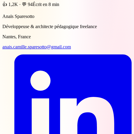
👍 1,2K · 💬 94
Écrit en 8 min
Anaïs Sparesotto
Développeuse & architecte pédagogique freelance
Nantes, France
anais.camille.sparesotto@gmail.com