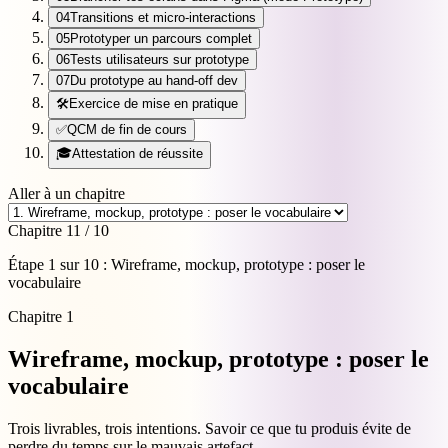
04
Transitions et micro-interactions
05
Prototyper un parcours complet
06
Tests utilisateurs sur prototype
07
Du prototype au hand-off dev
🛠️
Exercice de mise en pratique
✅
QCM de fin de cours
🎓
Attestation de réussite
Aller à un chapitre
Chapitre 1
1
/
10
Étape
1
sur
10
:
Wireframe, mockup, prototype : poser le
vocabulaire
Chapitre
1
Wireframe, mockup, prototype : poser le
vocabulaire
Trois livrables, trois intentions. Savoir ce que tu produis évite de
perdre du temps sur le mauvais artefact.