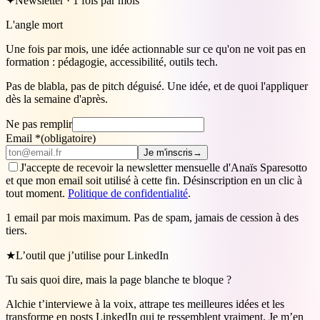
✦
Newsletter · 1 fois par mois
L'angle mort
Une fois par mois, une idée actionnable sur ce qu'on ne voit pas en
formation : pédagogie, accessibilité, outils tech.
Pas de blabla, pas de pitch déguisé. Une idée, et de quoi l'appliquer
dès la semaine d'après.
Ne pas remplir
Email
*
(obligatoire)
Je m'inscris
→
J'accepte de recevoir la newsletter mensuelle d'Anaïs Sparesotto
et que mon email soit utilisé à cette fin. Désinscription en un clic à
tout moment.
Politique de confidentialité
.
1 email par mois maximum. Pas de spam, jamais de cession à des
tiers.
★
L’outil que j’utilise pour LinkedIn
Tu sais quoi dire, mais la page blanche te bloque ?
Alchie t’interviewe à la voix, attrape tes meilleures idées et les
transforme en posts LinkedIn qui te ressemblent vraiment. Je m’en