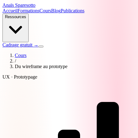
Anaïs Sparesotto
Accueil
Formations
Cours
Blog
Publications
Ressources
Cadrage gratuit →
Cours
/
Du wireframe au prototype
UX · Prototypage