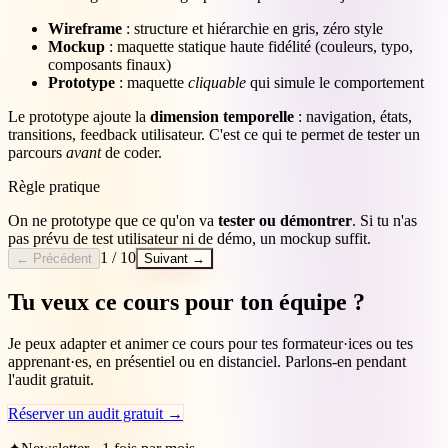
Wireframe
: structure et hiérarchie en gris, zéro style
Mockup
: maquette statique haute fidélité (couleurs, typo,
composants finaux)
Prototype
: maquette
cliquable
qui simule le comportement
Le prototype ajoute la
dimension temporelle
: navigation, états,
transitions, feedback utilisateur. C'est ce qui te permet de tester un
parcours
avant
de coder.
Règle pratique
On ne prototype que ce qu'on va
tester ou démontrer
. Si tu n'as
pas prévu de test utilisateur ni de démo, un mockup suffit.
1
/
10
← Précédent
Suivant →
Tu veux ce cours pour ton équipe ?
Je peux adapter et animer ce cours pour tes formateur·ices ou tes
apprenant·es, en présentiel ou en distanciel. Parlons-en pendant
l'audit gratuit.
Réserver un audit gratuit →