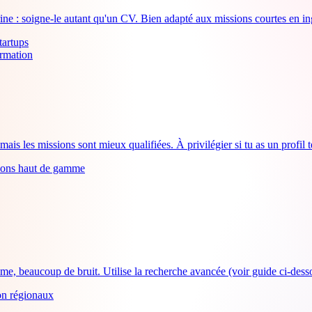
itrine : soigne-le autant qu'un CV. Bien adapté aux missions courtes en 
tartups
ormation
ais les missions sont mieux qualifiées. À privilégier si tu as un profil
ssions haut de gamme
e, beaucoup de bruit. Utilise la recherche avancée (voir guide ci-dessou
on régionaux