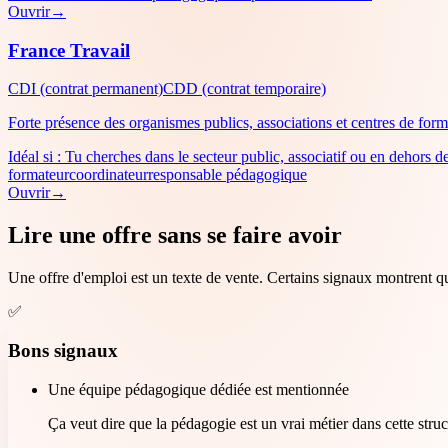
Ouvrir
→
France Travail
CDI (contrat permanent)
CDD (contrat temporaire)
Forte présence des organismes publics, associations et centres de form
Idéal si :
Tu cherches dans le secteur public, associatif ou en dehors de
formateur
coordinateur
responsable pédagogique
Ouvrir
→
Lire une offre sans se faire avoir
Une offre d'emploi est un texte de vente. Certains signaux montrent que 
✅
Bons signaux
Une équipe pédagogique dédiée est mentionnée
Ça veut dire que la pédagogie est un vrai métier dans cette stru