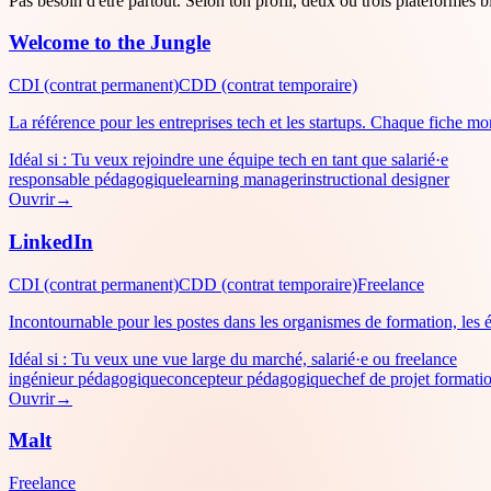
Pas besoin d'être partout. Selon ton profil, deux ou trois plateformes b
Welcome to the Jungle
CDI (contrat permanent)
CDD (contrat temporaire)
La référence pour les entreprises tech et les startups. Chaque fiche mon
Idéal si :
Tu veux rejoindre une équipe tech en tant que salarié·e
responsable pédagogique
learning manager
instructional designer
Ouvrir
→
LinkedIn
CDI (contrat permanent)
CDD (contrat temporaire)
Freelance
Incontournable pour les postes dans les organismes de formation, les écol
Idéal si :
Tu veux une vue large du marché, salarié·e ou freelance
ingénieur pédagogique
concepteur pédagogique
chef de projet formati
Ouvrir
→
Malt
Freelance