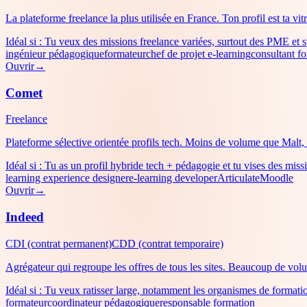
La plateforme freelance la plus utilisée en France. Ton profil est ta v
Idéal si :
Tu veux des missions freelance variées, surtout des PME et s
ingénieur pédagogique
formateur
chef de projet e-learning
consultant f
Ouvrir
→
Comet
Freelance
Plateforme sélective orientée profils tech. Moins de volume que Malt, m
Idéal si :
Tu as un profil hybride tech + pédagogie et tu vises des mi
learning experience designer
e-learning developer
Articulate
Moodle
Ouvrir
→
Indeed
CDI (contrat permanent)
CDD (contrat temporaire)
Agrégateur qui regroupe les offres de tous les sites. Beaucoup de volum
Idéal si :
Tu veux ratisser large, notamment les organismes de formati
formateur
coordinateur pédagogique
responsable formation