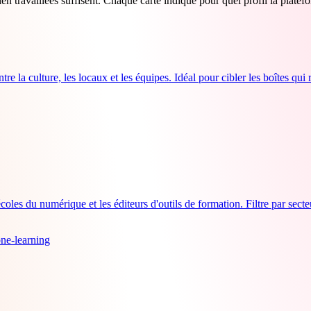
ien travaillées suffisent. Chaque carte indique pour quel profil la platef
tre la culture, les locaux et les équipes. Idéal pour cibler les boîtes qu
es du numérique et les éditeurs d'outils de formation. Filtre par secteur 
on
e-learning