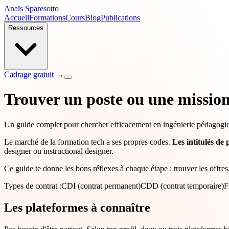
Anaïs Sparesotto
Accueil
Formations
Cours
Blog
Publications
Ressources
Cadrage gratuit →
Trouver un poste ou une missio
Un guide complet pour chercher efficacement en ingénierie pédagogique
Le marché de la formation tech a ses propres codes.
Les intitulés de 
designer ou instructional designer.
Ce guide te donne les bons réflexes à chaque étape : trouver les offres,
Types de contrat :
CDI (contrat permanent)
CDD (contrat temporaire)
F
Les plateformes à connaître