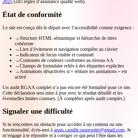
2025
(245 règles d’assurance qualité web).
État de conformité
Le site est conçu dès le départ avec l’accessibilité comme exigence :
→
Structure HTML sémantique et hiérarchie de titres
cohérente
→
Lien d’évitement et navigation complète au clavier
→
Indicateur de focus visible et contrasté
→
Contrastes de couleurs conformes au niveau AA
→
Champs de formulaire reliés à des étiquettes explicites
→
Animations désactivées si « réduire les animations » est
activé
Un audit RGAA complet n’a pas encore été formalisé pour ce site.
Cette déclaration sera mise à jour avec le résultat détaillé et les
éventuelles limites connues.
[À compléter après audit complet.]
Signaler une difficulté
Si tu rencontres un obstacle pour accéder à un contenu ou une
fonctionnalité, écris-moi à
anais.camille.sparesotto@gmail.com
. Je
m’engage à te répondre et à corriger ce qui peut l’être dans les