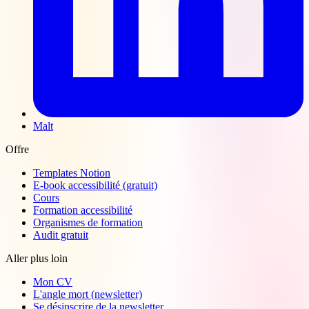
Malt
Offre
Templates Notion
E-book accessibilité (gratuit)
Cours
Formation accessibilité
Organismes de formation
Audit gratuit
Aller plus loin
Mon CV
L'angle mort (newsletter)
Se désinscrire de la newsletter