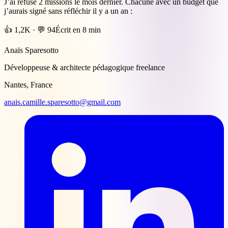
J’ai refusé 2 missions le mois dernier. Chacune avec un budget que
j’aurais signé sans réfléchir il y a un an :
👍 1,2K · 💬 94
Écrit en 8 min
Anaïs Sparesotto
Développeuse & architecte pédagogique freelance
Nantes, France
anais.camille.sparesotto@gmail.com