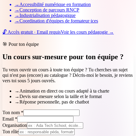
→
Accessibilité numérique en formation
→
Conception de parcours RNCP
→
Industrialisation pédagogique
→
Coordination d'équipes de formateur·ices
🔓 Accès gratuit · Email requis
Voir les cours pédagogie
→
🎯 Pour ton équipe
Un cours sur-mesure pour ton équipe ?
Tu veux ouvrir un cours à toute ton équipe ? Tu cherches un sujet
qui n'est pas (encore) au catalogue ? Décris-moi le besoin, je reviens
vers toi sous 5 jours ouvrés.
→
Animation en direct ou cours adapté à ta charte
→
Devis sur-mesure selon la taille et le format
→
Réponse personnelle, pas de chatbot
Ton nom
*
Email
*
Organisation
Ton rôle