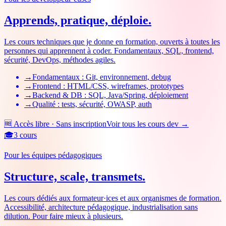
Apprends, pratique, déploie.
Les cours techniques que je donne en formation, ouverts à toutes les
personnes qui apprennent à coder. Fondamentaux, SQL, frontend,
sécurité, DevOps, méthodes agiles.
→
Fondamentaux : Git, environnement, debug
→
Frontend : HTML/CSS, wireframes, prototypes
→
Backend & DB : SQL, Java/Spring, déploiement
→
Qualité : tests, sécurité, OWASP, auth
🆓 Accès libre · Sans inscription
Voir tous les cours dev
→
🎓
3
cours
Pour les équipes pédagogiques
Structure, scale, transmets.
Les cours dédiés aux formateur·ices et aux organismes de formation.
Accessibilité, architecture pédagogique, industrialisation sans
dilution. Pour faire mieux à plusieurs.