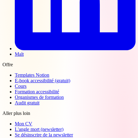
Malt
Offre
Templates Notion
E-book accessibilité (gratuit)
Cours
Formation accessibilité
Organismes de formation
Audit gratuit
Aller plus loin
Mon CV
L'angle mort (newsletter)
Se désinscrire de la newsletter