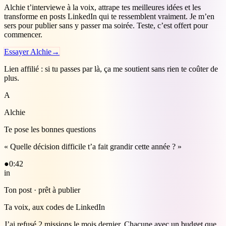
Alchie t’interviewe à la voix, attrape tes meilleures idées et les
transforme en posts LinkedIn qui te ressemblent vraiment. Je m’en
sers pour publier sans y passer ma soirée. Teste, c’est offert pour
commencer.
Essayer Alchie
→
Lien affilié : si tu passes par là, ça me soutient sans rien te coûter de
plus.
A
Alchie
Te pose les bonnes questions
« Quelle décision difficile t’a fait grandir cette année ? »
●
0:42
in
Ton post · prêt à publier
Ta voix, aux codes de LinkedIn
J’ai refusé 2 missions le mois dernier. Chacune avec un budget que