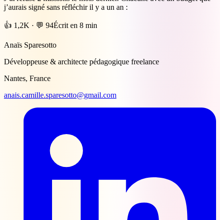
j’aurais signé sans réfléchir il y a un an :
👍 1,2K · 💬 94
Écrit en 8 min
Anaïs Sparesotto
Développeuse & architecte pédagogique freelance
Nantes, France
anais.camille.sparesotto@gmail.com